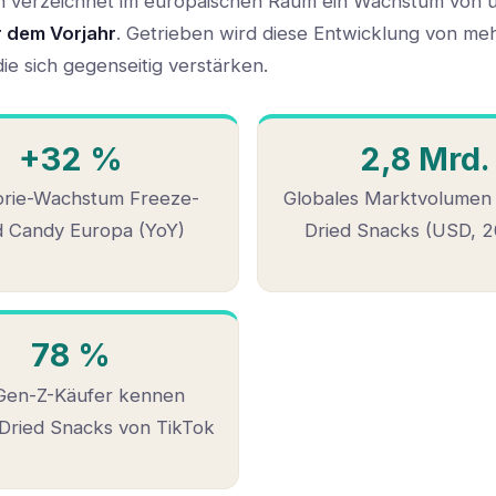
n verzeichnet im europäischen Raum ein Wachstum von
 dem Vorjahr
. Getrieben wird diese Entwicklung von me
ie sich gegenseitig verstärken.
+32 %
2,8 Mrd.
orie-Wachstum Freeze-
Globales Marktvolumen
d Candy Europa (YoY)
Dried Snacks (USD, 
78 %
Gen-Z-Käufer kennen
Dried Snacks von TikTok