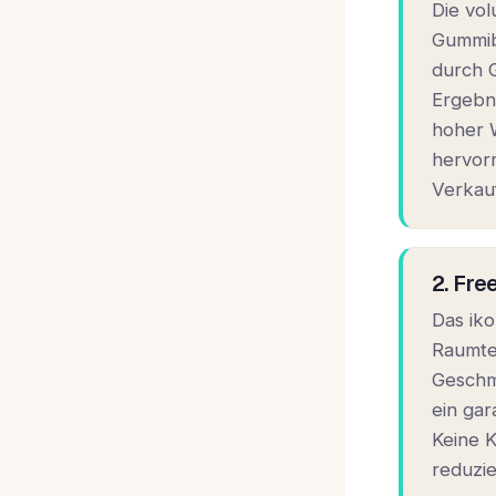
Die vol
Gummib
durch G
Ergebn
hoher 
hervorr
Verkauf
2. Fre
Das iko
Raumte
Geschm
ein gar
Keine K
reduzie