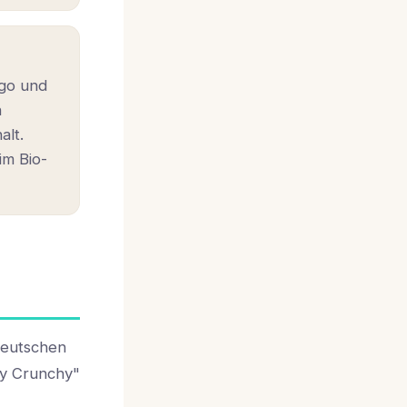
ngo und
n
alt.
im Bio-
 deutschen
zy Crunchy"