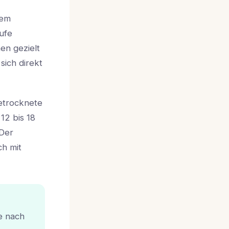
dem
ufe
en gezielt
sich direkt
getrocknete
12 bis 18
 Der
ch mit
e nach