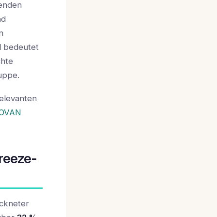
senden
nd
n
H
bedeutet
chte
ruppe.
relevanten
OVAN
reeze-
ockneter