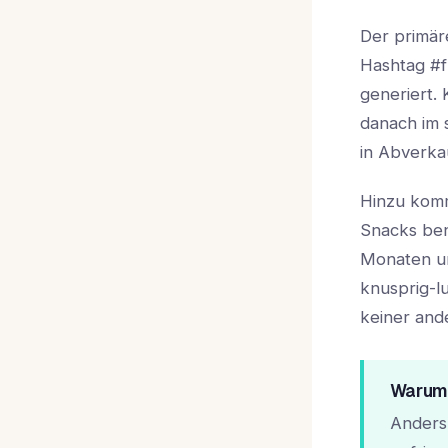
Der primär
Hashtag #f
generiert.
danach im s
in Abverka
Hinzu komm
Snacks be
Monaten un
knusprig-lu
keiner and
Warum d
Anders 