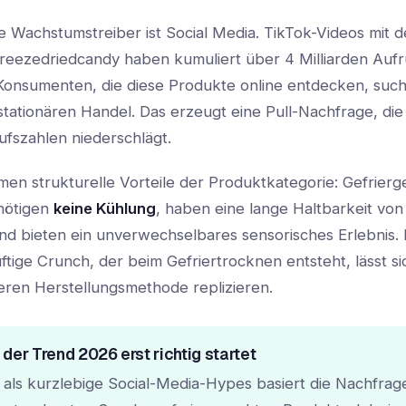
e Wachstumstreiber ist Social Media. TikTok-Videos mit 
reezedriedcandy haben kumuliert über 4 Milliarden Aufr
 Konsumenten, die diese Produkte online entdecken, such
tationären Handel. Das erzeugt eine Pull-Nachfrage, die 
ufszahlen niederschlägt.
en strukturelle Vorteile der Produktkategorie: Gefrier
nötigen
keine Kühlung
, haben eine lange Haltbarkeit von 
d bieten ein unverwechselbares sensorisches Erlebnis.
ftige Crunch, der beim Gefriertrocknen entsteht, lässt si
eren Herstellungsmethode replizieren.
er Trend 2026 erst richtig startet
als kurzlebige Social-Media-Hypes basiert die Nachfrag