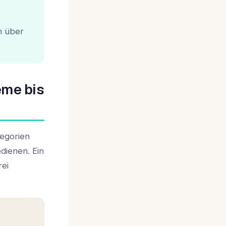
h über
eme bis
tegorien
edienen. Ein
rei