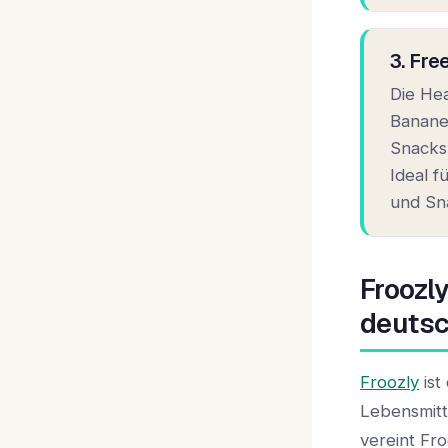
3. Fre
Die He
Banane
Snacks
Ideal f
und Sna
Froozl
deuts
Froozly
ist
Lebensmitt
vereint Fr