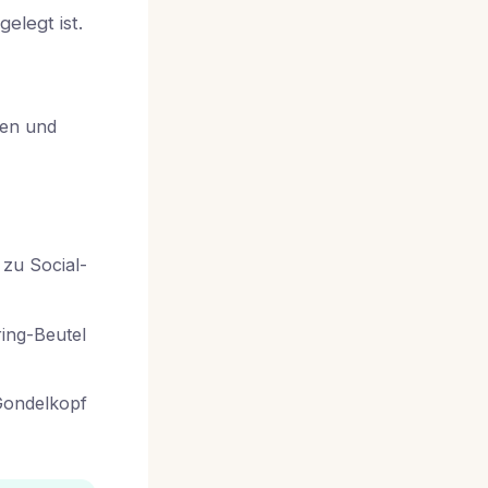
elegt ist.
ben und
l
zu Social-
ring-Beutel
 Gondelkopf