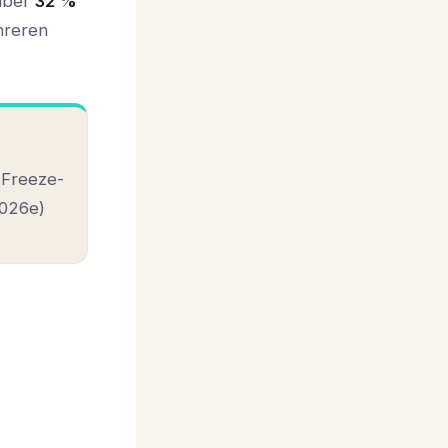
 über
32 %
hreren
 Freeze-
2026e)