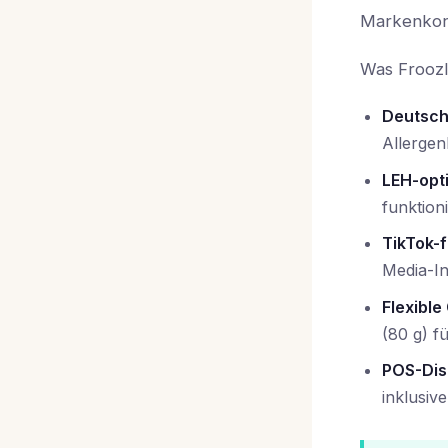
Markenkonz
Was Froozl
Deutsche
Allerge
LEH-opt
funktion
TikTok-
Media-In
Flexibl
(80 g) f
POS-Dis
inklusive