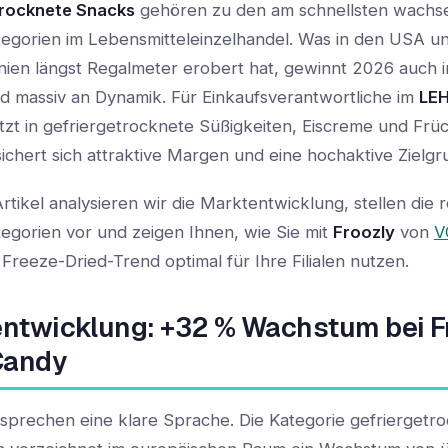
trocknete Snacks
gehören zu den am schnellsten wach
egorien im Lebensmitteleinzelhandel. Was in den USA u
nien längst Regalmeter erobert hat, gewinnt 2026 auch i
d massiv an Dynamik. Für Einkaufsverantwortliche im
LE
etzt in gefriergetrocknete Süßigkeiten, Eiscreme und Frü
 sichert sich attraktive Margen und eine hochaktive Zielg
rtikel analysieren wir die Marktentwicklung, stellen die 
egorien vor und zeigen Ihnen, wie Sie mit
Froozly
von
V
Freeze-Dried-Trend optimal für Ihre Filialen nutzen.
ntwicklung: +32 % Wachstum bei F
Candy
 sprechen eine klare Sprache. Die Kategorie gefriergetr