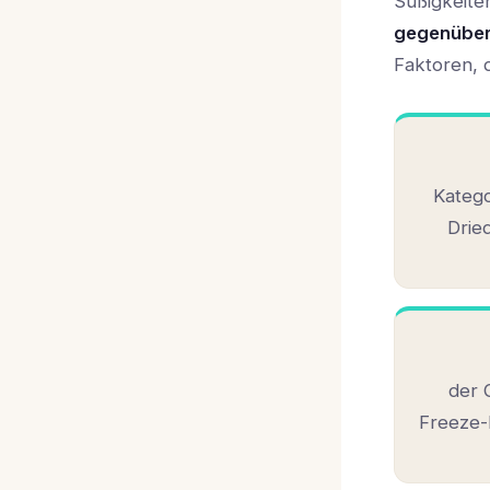
Süßigkeite
gegenüber
Faktoren, d
Kateg
Drie
der 
Freeze-