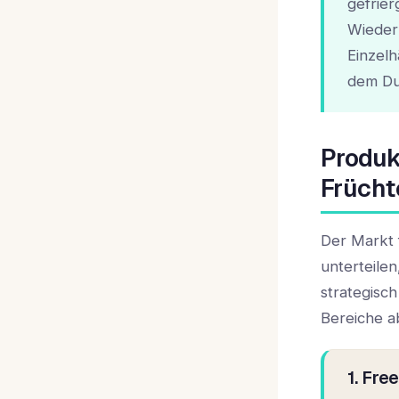
gefrie
Wieder
Einzelh
dem Du
Produk
Frücht
Der Markt 
unterteilen
strategisc
Bereiche a
1. Fre