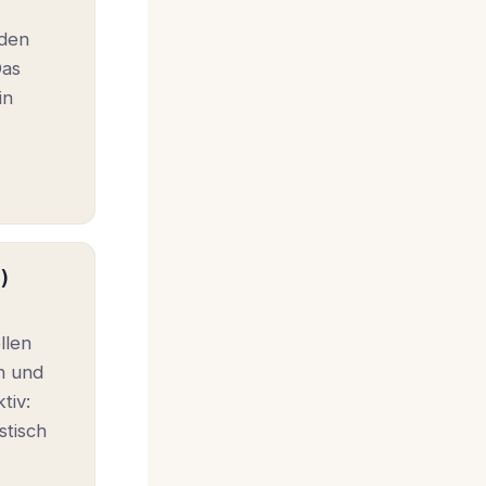
rden
Das
in
)
llen
n und
tiv:
stisch