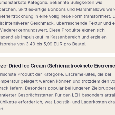
umenstärkste Kategorie. Bekannte Süßigkeiten wie
ärchen, Skittles-artige Bonbons und Marshmallows we
efriertrocknung in eine völlig neue Form transformiert. 
is: intensiverer Geschmack, überraschende Textur und e
Wiedererkennungswert. Diese Produkte eignen sich
agend als Impulskauf im Kassenbereich und erzielen
spreise von 3,49 bis 5,99 EUR pro Beutel.
eze-Dried Ice Cream (Gefriergetrocknete Eiscreme
nischste Produkt der Kategorie. Eiscreme-Bites, die bei
mperatur gelagert werden können und trotzdem den vo
ack liefern. Besonders populär bei jüngeren Zielgruppe
antierter Gesprächsstarter. Für den LEH besonders attrak
ühlkette erforderlich, was Logistik- und Lagerkosten dra
rt.