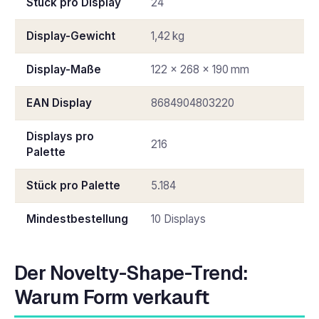
Stück pro Display
24
Display-Gewicht
1,42 kg
Display-Maße
122 × 268 × 190 mm
EAN Display
8684904803220
Displays pro
216
Palette
Stück pro Palette
5.184
Mindestbestellung
10 Displays
Der Novelty-Shape-Trend:
Warum Form verkauft