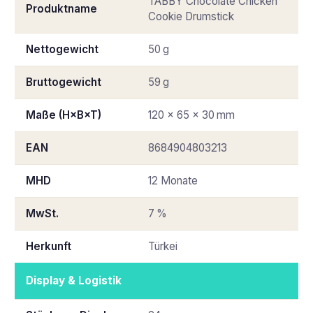
TABBY Chocolate Chicken
Produktname
Cookie Drumstick
Nettogewicht
50 g
Bruttogewicht
59 g
Maße (H×B×T)
120 × 65 × 30 mm
EAN
8684904803213
MHD
12 Monate
MwSt.
7 %
Herkunft
Türkei
Display & Logistik