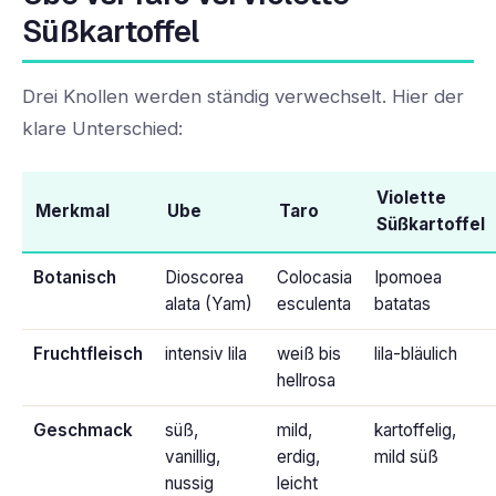
Süßkartoffel
Drei Knollen werden ständig verwechselt. Hier der
klare Unterschied:
Violette
Merkmal
Ube
Taro
Süßkartoffel
Botanisch
Dioscorea
Colocasia
Ipomoea
alata (Yam)
esculenta
batatas
Fruchtfleisch
intensiv lila
weiß bis
lila-bläulich
hellrosa
Geschmack
süß,
mild,
kartoffelig,
vanillig,
erdig,
mild süß
nussig
leicht