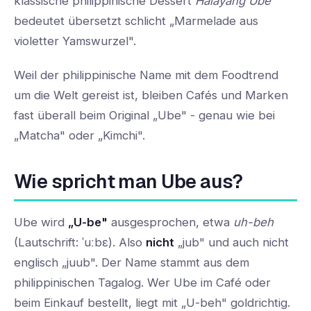
klassische philippinische Dessert
Halayang Ube
bedeutet übersetzt schlicht „Marmelade aus
violetter Yamswurzel".
Weil der philippinische Name mit dem Foodtrend
um die Welt gereist ist, bleiben Cafés und Marken
fast überall beim Original „Ube" - genau wie bei
„Matcha" oder „Kimchi".
Wie spricht man Ube aus?
Ube wird
„U-be"
ausgesprochen, etwa
uh-beh
(Lautschrift: ˈuːbɛ). Also
nicht
„jub" und auch nicht
englisch „juub". Der Name stammt aus dem
philippinischen Tagalog. Wer Ube im Café oder
beim Einkauf bestellt, liegt mit „U-beh" goldrichtig.