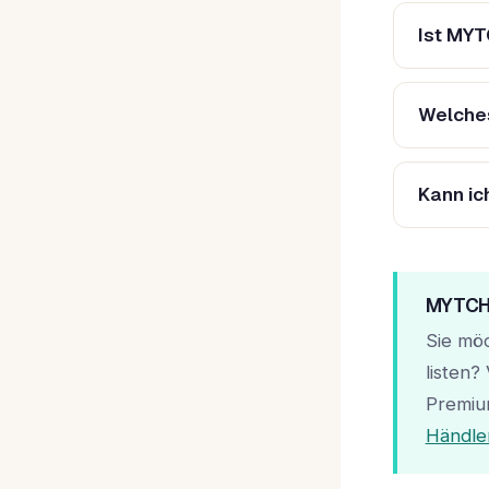
Ist MYT
Welches
Kann ic
MYTCH
Sie mö
listen
Premiu
Händler