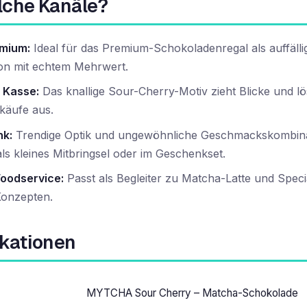
lche Kanäle?
mium:
Ideal für das Premium-Schokoladenregal als auffäll
on mit echtem Mehrwert.
 Kasse:
Das knallige Sour-Cherry-Motiv zieht Blicke und lö
käufe aus.
k:
Trendige Optik und ungewöhnliche Geschmackskombina
als kleines Mitbringsel oder im Geschenkset.
Foodservice:
Passt als Begleiter zu Matcha-Latte und Speci
Konzepten.
ikationen
MYTCHA Sour Cherry – Matcha-Schokolade