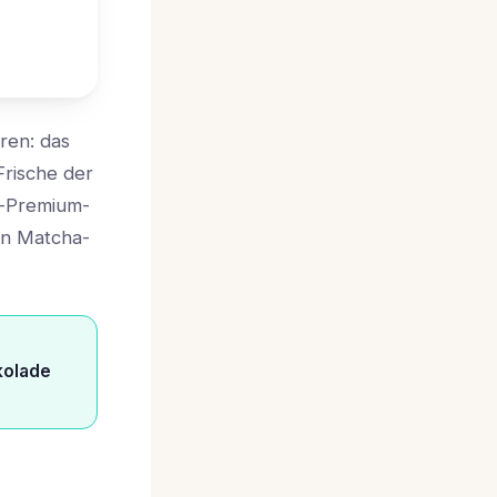
ren: das
Frische der
g-Premium-
en Matcha-
kolade