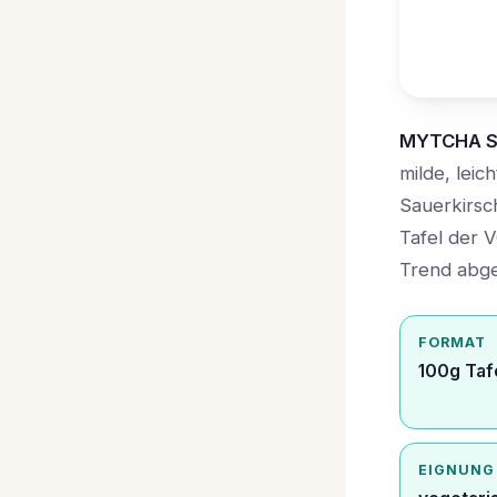
MYTCHA S
milde, lei
Sauerkirsc
Tafel der 
Trend abge
FORMAT
100g Taf
EIGNUNG