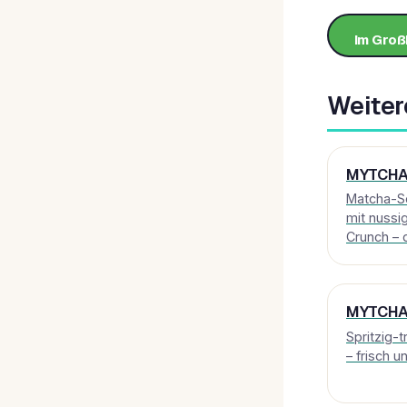
Im Groß
Weiter
MYTCHA 
Matcha-S
mit nussi
Crunch – 
MYTCHA 
Spritzig-
– frisch u