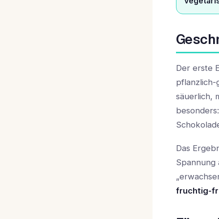
vegetari
Geschm
Der erste E
pflanzlich
säuerlich, 
besonders:
Schokolade
Das Ergebni
Spannung a
„erwachsen
fruchtig-f