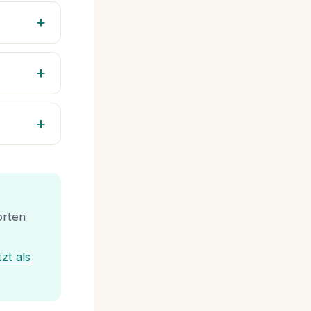
orten
zt als