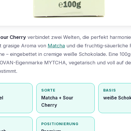
our Cherry
verbindet zwei Welten, die perfekt harmonie
cht grasige Aroma von
Matcha
und die fruchtig-säuerliche 
he – eingebettet in cremige weiße Schokolade. Eine 100
VOVAN-Eigenmarke MYTCHA, vegetarisch und voll auf d
stimmt.
SORTE
BASIS
el
Matcha + Sour
weiße Scho
Cherry
POSITIONIERUNG