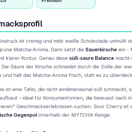
sch
Premium
acksprofil
indruck ist cremig und mild: weiße Schokolade umhüllt da
-grüne Matcha-Aroma. Dann setzt die
Sauerkirsche
ein – 
mit klarer Kontur. Genau diese
süß-saure Balance
macht d
 Die Säure der Kirsche schneidet durch die Süße der we
 und hält das Matcha-Aroma frisch, statt es zu überdec
s ist eine Tafel, die nicht eindimensional süß schmeckt, 
ufbaut – ideal für Konsument:innen, die bewusst nach in
eren" Geschmackserlebnissen suchen. Sour Cherry ist d
rische Gegenpol
innerhalb der MYTCHA-Range.