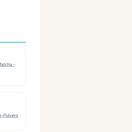
Matcha –
.
e-Pulvers