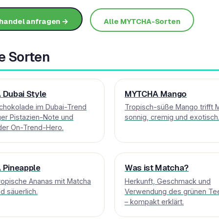
handel anfragen →
Alle MYTCHA-Sorten
e Sorten
Dubai Style
MYTCHA Mango
chokolade im Dubai-Trend
Tropisch-süße Mango trifft 
ger Pistazien-Note und
sonnig, cremig und exotisch
der On-Trend-Hero.
Pineapple
Was ist Matcha?
tropische Ananas mit Matcha
Herkunft, Geschmack und
nd säuerlich.
Verwendung des grünen Te
– kompakt erklärt.