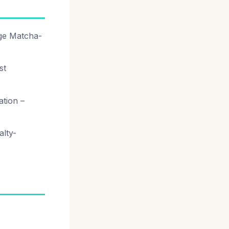
ige Matcha-
st
tion –
alty-