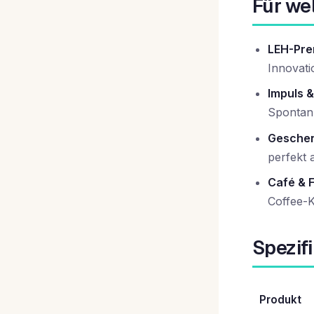
Für we
LEH-Pre
Innovati
Impuls &
Spontan
Geschen
perfekt 
Café & 
Coffee-
Spezif
Produkt