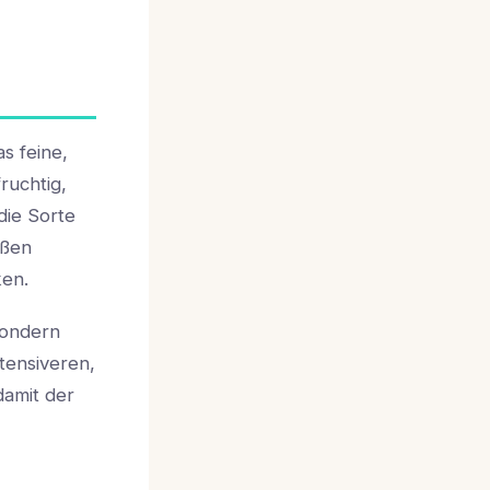
s feine,
fruchtig,
ie Sorte
ißen
ken.
sondern
tensiveren,
amit der