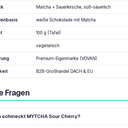
ck
Matcha + Sauerkirsche, süß-säuerlich
denbasis
weiße Schokolade mit Matcha
ht
100 g (Tafel)
vegetarisch
erung
Premium-Eigenmarke (VOVAN)
keit
B2B-Großhandel DACH & EU
e Fragen
 schmeckt MYTCHA Sour Cherry?