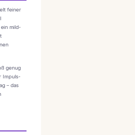
lt feiner
l
ein mild-
t
nnen
roß genug
 Impuls-
ag – das
n