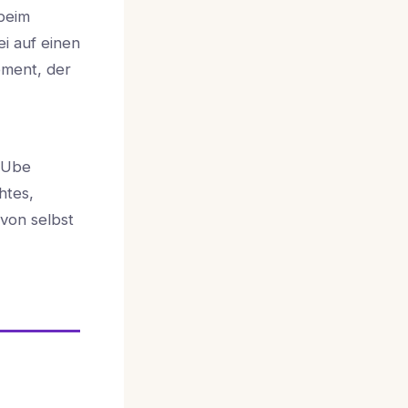
beim
i auf einen
oment, der
. Ube
htes,
 von selbst