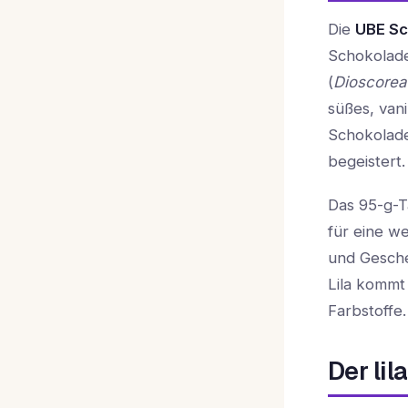
Die
UBE Sc
Schokolade
(
Dioscorea 
süßes, vani
Schokolade
begeistert.
Das 95-g-T
für eine w
und Gesch
Lila kommt
Farbstoffe.
Der l