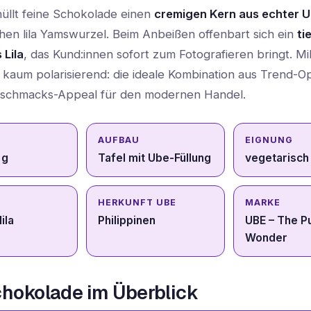
llt feine Schokolade einen
cremigen Kern aus echter 
chen lila Yamswurzel. Beim Anbeißen offenbart sich ein
ti
 Lila
, das Kund:innen sofort zum Fotografieren bringt. Mi
d kaum polarisierend: die ideale Kombination aus Trend-O
eschmacks-Appeal für den modernen Handel.
AUFBAU
EIGNUNG
 g
Tafel mit Ube-Füllung
vegetarisch
HERKUNFT UBE
MARKE
lila
Philippinen
UBE – The P
Wonder
hokolade im Überblick