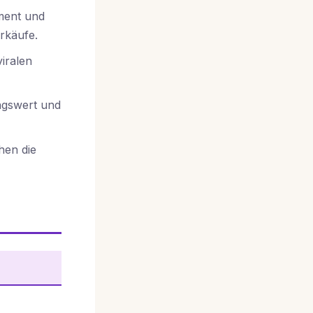
ment und
rkäufe.
viralen
ngswert und
en die