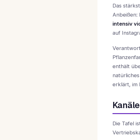
Das stärks
Anbeißen: D
intensiv v
auf Instagr
Verantwortl
Pflanzenfa
enthält üb
natürliches
erklärt, im
Kanäle
Die Tafel i
Vertriebsk