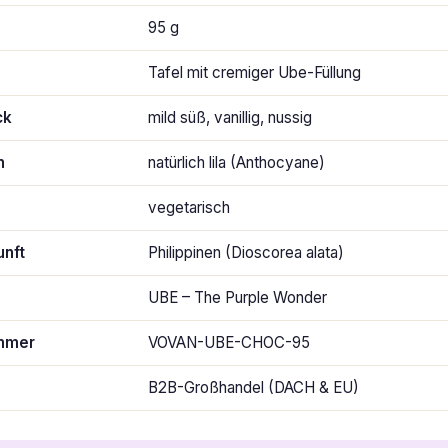
95 g
Tafel mit cremiger Ube-Füllung
ck
mild süß, vanillig, nussig
n
natürlich lila (Anthocyane)
vegetarisch
nft
Philippinen (Dioscorea alata)
UBE – The Purple Wonder
ummer
VOVAN-UBE-CHOC-95
B2B-Großhandel (DACH & EU)