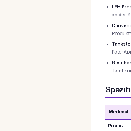
LEH Pre
an der K
Conveni
Produkte
Tankstel
Foto-App
Geschen
Tafel zu
Spezif
Merkmal
Produkt