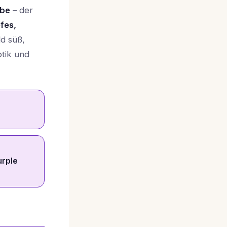
Ube
– der
efes,
ld süß,
ptik und
urple