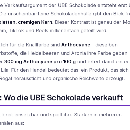
te Verkaufsargument der UBE Schokolade entsteht erst 
ie unscheinbar-feine Schokoladenhülle gibt den Blick fre
ioletten, cremigen Kern
. Dieser Kontrast ist genau der M
am, TikTok und Reels millionenfach geteilt wird.
ich für die Knallfarbe sind
Anthocyane
– dieselben
rbstoffe, die Heidelbeeren und Aronia ihre Farbe geben
er
300 mg Anthocyane pro 100 g
und liefert damit ein ec
 Lila. Für den Handel bedeutet das: ein Produkt, das sich
 Regal heraussticht und organische Reichweite erzeugt.
: Wo die UBE Schokolade verkauft
st breit einsetzbar und spielt ihre Stärken in mehreren
anälen aus: