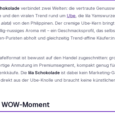
hokolade
verbindet zwei Welten: die vertraute Genusswe
 und den viralen Trend rund um
Ube
, die lila Yamswurze
alata
) von den Philippinen. Der cremige Ube-Kern bringt 
llig-nussiges Aroma mit – ein Geschmacksprofil, das selbs
n-Puristen abholt und gleichzeitig Trend-affine Käufer:i
afelformat ist bewusst auf den Handel zugeschnitten: g
ertige Anmutung im Premiumsegment, kompakt genug für
enkkäufe. Die
lila Schokolade
ist dabei kein Marketing-G
 direkt aus der Ube-Knolle und braucht keine künstliche
ila WOW-Moment