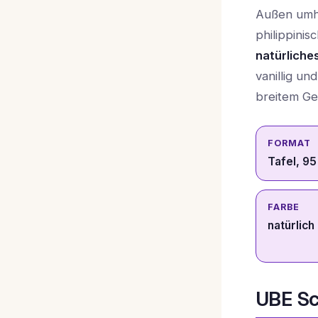
Außen umhü
philippinis
natürliches
vanillig un
breitem G
FORMAT
Tafel, 95
FARBE
natürlich 
UBE Sc